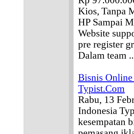
Rp 97.000.00
Kios, Tanpa M
HP Sampai M
Website suppo
pre register g
Dalam team .
Bisnis Onlin
Typist.Com
Rabu, 13 Feb
Indonesia Ty
kesempatan bi
pemasang ikla