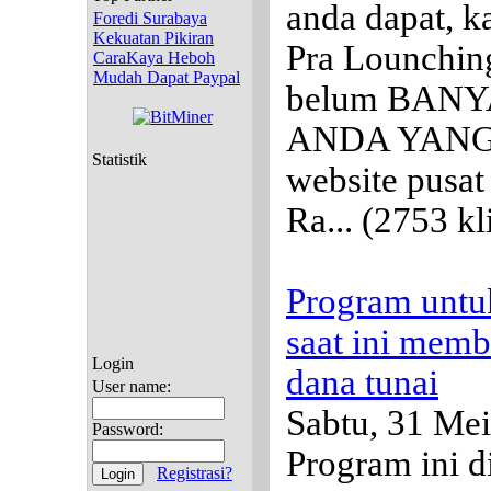
anda dapat, 
Foredi Surabaya
Kekuatan Pikiran
Pra Lounchi
CaraKaya Heboh
Mudah Dapat Paypal
belum BANY
ANDA YANG 
Statistik
website pusat 
Ra...
(2753 kl
Program untuk
saat ini mem
Login
dana tunai
User name:
Sabtu, 31 Me
Password:
Program ini d
Registrasi?