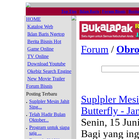
Top Tips
|
Iklan Baris
|
Forum Bisnis
|
Berit
HOME
Katalog Web
Iklan Baris Ngetop
Berita Bisnis Hot
Forum
/
Obro
Game Online
TV Online
Download Youtube
Okebiz Search Engine
New Movie Trailer
Forum Bisnis
Posting Terbaru
Suplpler Mesi
.
Suplpler Mesin Jahit
Sing...
Butterfly - J
.
Telah Hadir Bulan
Senin, 15 Jun
Oktober...
.
Program untuk siapa
Bagi yang in
saja ...