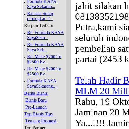
.
Formula KAYA
jahit silakan
Saya Sekaran...
.
Rahasia Sulap
08138352198
dibongkar T...
Putra,kami si
Respon Terbaru
.
Re: Formula KAYA
seluruh indo
SayaSeka...
.
Re: Formula KAYA
pembelian sa
Saya Sek...
partai
(2453 k
.
Re: Make $700 To
$2500 Ev...
.
Re: Make $700 To
$2500 Ev...
Telah Hadir 
.
Formula KAYA
SayaSekarang...
MLM 20 Mill
Berita Bisnis
Rabu, 19 Okt
Bisnis Baru
Pre-Launch
Jaminan 20 Mi
Top Bisnis Tips
Ya...!!!! Jami
Tentang Promosi
Top Partner