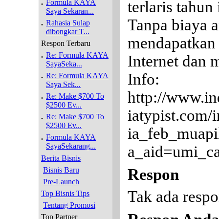
.
Formula KAYA
terlaris tahun 
Saya Sekaran...
Tanpa biaya 
.
Rahasia Sulap
dibongkar T...
mendapatkan c
Respon Terbaru
.
Re: Formula KAYA
Internet dan 
SayaSeka...
Info:
.
Re: Formula KAYA
Saya Sek...
http://www.i
.
Re: Make $700 To
$2500 Ev...
iatypist.com/
.
Re: Make $700 To
$2500 Ev...
ia_feb_muapi
.
Formula KAYA
SayaSekarang...
a_aid=umi_ca
Berita Bisnis
Bisnis Baru
Respon
Pre-Launch
Tak ada respon
Top Bisnis Tips
Tentang Promosi
Top Partner