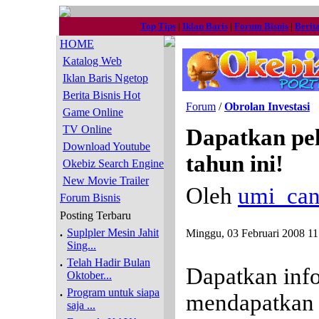
Top Tips
|
Iklan Baris
|
Forum Bisnis
|
Berit
HOME
Katalog Web
Iklan Baris Ngetop
Berita Bisnis Hot
Forum
/
Obrolan Investasi
Game Online
TV Online
Dapatkan pel
Download Youtube
tahun ini!
Okebiz Search Engine
New Movie Trailer
Oleh
umi_can
Forum Bisnis
Posting Terbaru
.
Suplpler Mesin Jahit
Minggu, 03 Februari 2008 11
Sing...
.
Telah Hadir Bulan
Dapatkan info
Oktober...
.
Program untuk siapa
mendapatkan 
saja ...