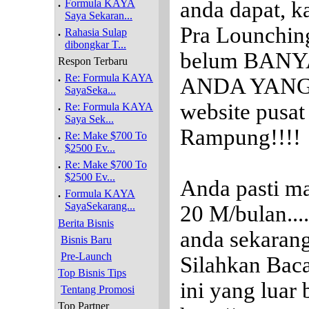
.
Formula KAYA
anda dapat, 
Saya Sekaran...
Pra Lounchi
.
Rahasia Sulap
dibongkar T...
belum BANY
Respon Terbaru
.
Re: Formula KAYA
ANDA YANG 
SayaSeka...
website pusat 
.
Re: Formula KAYA
Saya Sek...
Rampung!!!!
.
Re: Make $700 To
$2500 Ev...
.
Re: Make $700 To
$2500 Ev...
Anda pasti m
.
Formula KAYA
SayaSekarang...
20 M/bulan...
Berita Bisnis
anda sekarang
Bisnis Baru
Pre-Launch
Silahkan Baca
Top Bisnis Tips
ini yang luar bi
Tentang Promosi
Top Partner