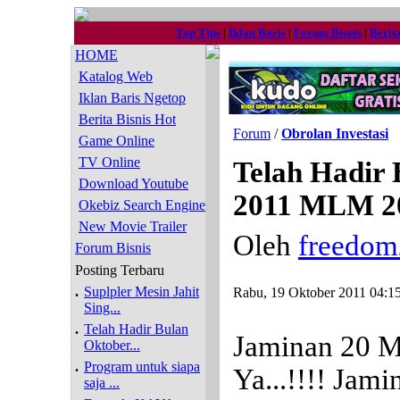
Top Tips
|
Iklan Baris
|
Forum Bisnis
|
Berit
HOME
Katalog Web
Iklan Baris Ngetop
Berita Bisnis Hot
Forum
/
Obrolan Investasi
Game Online
TV Online
Telah Hadir 
Download Youtube
2011 MLM 20
Okebiz Search Engine
New Movie Trailer
Oleh
freedom
Forum Bisnis
Posting Terbaru
.
Suplpler Mesin Jahit
Rabu, 19 Oktober 2011 04:1
Sing...
.
Telah Hadir Bulan
Jaminan 20 Mi
Oktober...
.
Program untuk siapa
Ya...!!!! Jami
saja ...