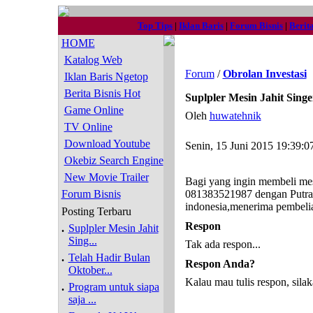
Top Tips
|
Iklan Baris
|
Forum Bisnis
|
Berit
HOME
Katalog Web
Forum
/
Obrolan Investasi
Iklan Baris Ngetop
Berita Bisnis Hot
Suplpler Mesin Jahit Singe
Game Online
Oleh
huwatehnik
TV Online
Download Youtube
Senin, 15 Juni 2015 19:39:0
Okebiz Search Engine
New Movie Trailer
Bagi yang ingin membeli mesi
Forum Bisnis
081383521987 dengan Putra,
indonesia,menerima pembelia
Posting Terbaru
Respon
.
Suplpler Mesin Jahit
Sing...
Tak ada respon...
.
Telah Hadir Bulan
Respon Anda?
Oktober...
Kalau mau tulis respon, silak
.
Program untuk siapa
saja ...