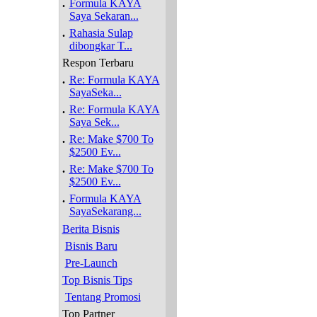
.
Formula KAYA
Saya Sekaran...
.
Rahasia Sulap
dibongkar T...
Respon Terbaru
.
Re: Formula KAYA
SayaSeka...
.
Re: Formula KAYA
Saya Sek...
.
Re: Make $700 To
$2500 Ev...
.
Re: Make $700 To
$2500 Ev...
.
Formula KAYA
SayaSekarang...
Berita Bisnis
Bisnis Baru
Pre-Launch
Top Bisnis Tips
Tentang Promosi
Top Partner