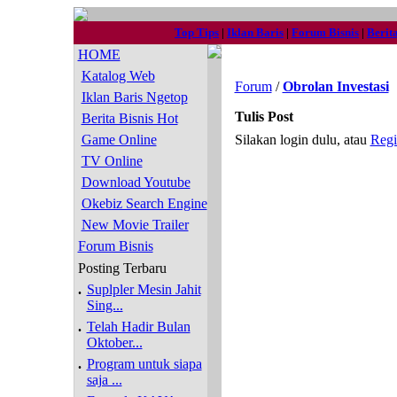
Top Tips
|
Iklan Baris
|
Forum Bisnis
|
Berit
HOME
Katalog Web
Forum
/
Obrolan Investasi
Iklan Baris Ngetop
Tulis Post
Berita Bisnis Hot
Game Online
Silakan login dulu, atau
Regi
TV Online
Download Youtube
Okebiz Search Engine
New Movie Trailer
Forum Bisnis
Posting Terbaru
.
Suplpler Mesin Jahit
Sing...
.
Telah Hadir Bulan
Oktober...
.
Program untuk siapa
saja ...