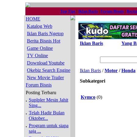
Top Tips
|
Iklan Baris
|
Forum Bisnis
|
Berit
HOME
Katalog Web
Iklan Baris Ngetop
Berita Bisnis Hot
Iklan Baris
Yang B
Game Online
TV Online
Download Youtube
Okebiz Search Engine
Iklan Baris
/
Motor
/
Honda
New Movie Trailer
Subkategori
Forum Bisnis
Posting Terbaru
Kymco
(0)
.
Suplpler Mesin Jahit
Sing...
.
Telah Hadir Bulan
Oktober...
.
Program untuk siapa
saja ...