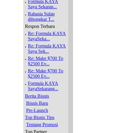
.
Formula KAYA
Saya Sekaran...
.
Rahasia Sulap
dibongkar T...
Respon Terbaru
.
Re: Formula KAYA
SayaSeka...
.
Re: Formula KAYA
Saya Sek...
.
Re: Make $700 To
$2500 Ev...
.
Re: Make $700 To
$2500 Ev...
.
Formula KAYA
SayaSekarang...
Berita Bisnis
Bisnis Baru
Pre-Launch
Top Bisnis Tips
Tentang Promosi
Top Partner