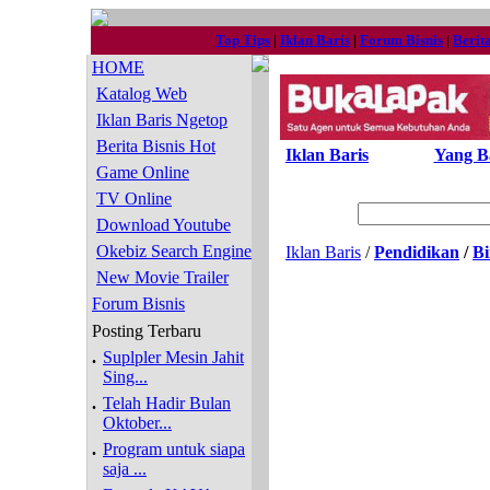
Top Tips
|
Iklan Baris
|
Forum Bisnis
|
Berit
HOME
Katalog Web
Iklan Baris Ngetop
Berita Bisnis Hot
Iklan Baris
Yang B
Game Online
TV Online
Download Youtube
Okebiz Search Engine
Iklan Baris
/
Pendidikan
/
Bi
New Movie Trailer
Forum Bisnis
Posting Terbaru
.
Suplpler Mesin Jahit
Sing...
.
Telah Hadir Bulan
Oktober...
.
Program untuk siapa
saja ...