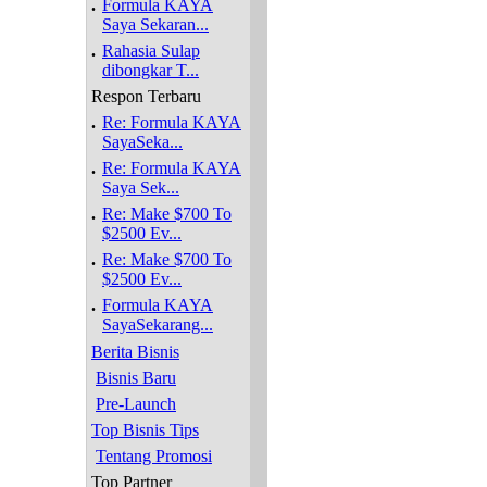
.
Formula KAYA
Saya Sekaran...
.
Rahasia Sulap
dibongkar T...
Respon Terbaru
.
Re: Formula KAYA
SayaSeka...
.
Re: Formula KAYA
Saya Sek...
.
Re: Make $700 To
$2500 Ev...
.
Re: Make $700 To
$2500 Ev...
.
Formula KAYA
SayaSekarang...
Berita Bisnis
Bisnis Baru
Pre-Launch
Top Bisnis Tips
Tentang Promosi
Top Partner